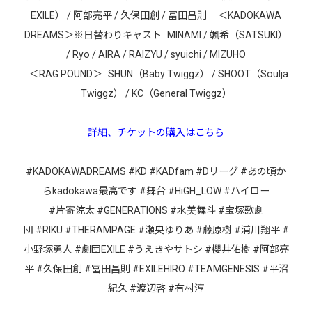
EXILE） / 阿部亮平 / 久保田創 / 冨田昌則 ＜KADOKAWA
DREAMS＞※日替わりキャスト MINAMI / 颯希（SATSUKI）
/ Ryo / AIRA / RAIZYU / syuichi / MIZUHO
＜RAG POUND＞ SHUN（Baby Twiggz） / SHOOT（Soulja
Twiggz） / KC（General Twiggz）
詳細、チケットの購入はこちら
#KADOKAWADREAMS
#KD
#KADfam
#Dリーグ
#あの頃か
らkadokawa最高です
#舞台
#HiGH_LOW
#ハイロー
#片寄涼太
#GENERATIONS
#水美舞斗
#宝塚歌劇
団
#RIKU
#THERAMPAGE
#瀬央ゆりあ
#藤原樹
#浦川翔平
#
小野塚勇人
#劇団EXILE
#うえきやサトシ
#櫻井佑樹
#阿部亮
平
#久保田創
#冨田昌則
#EXILEHIRO
#TEAMGENESIS
#平沼
紀久
#渡辺啓
#有村淳