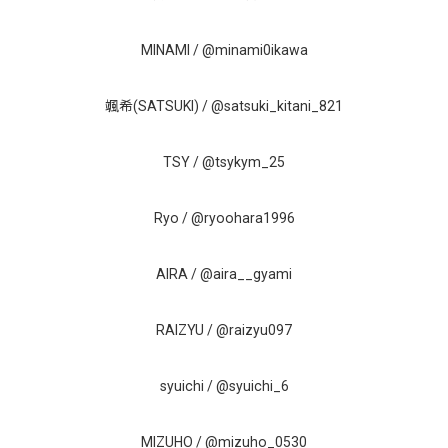
MINAMI /
@minami0ikawa
颯希(SATSUKI) /
@satsuki_kitani_821
TSY /
@tsykym_25
Ryo /
@ryoohara1996
AIRA /
@aira__gyami
RAIZYU /
@raizyu097
syuichi /
@syuichi_6
MIZUHO /
@mizuho_0530